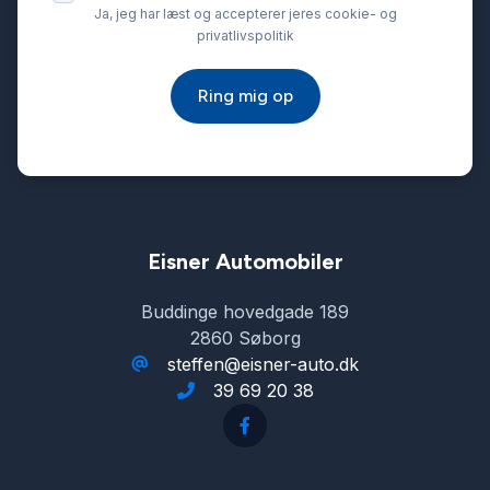
Ja, jeg har læst og accepterer jeres cookie- og
privatlivspolitik
Ring mig op
Eisner Automobiler
Buddinge hovedgade 189
2860 Søborg
steffen@eisner-auto.dk
39 69 20 38