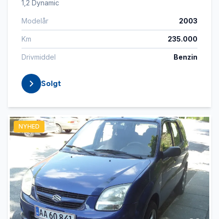
1,2 Dynamic
Modelår
2003
Km
235.000
Drivmiddel
Benzin
Solgt
NYHED