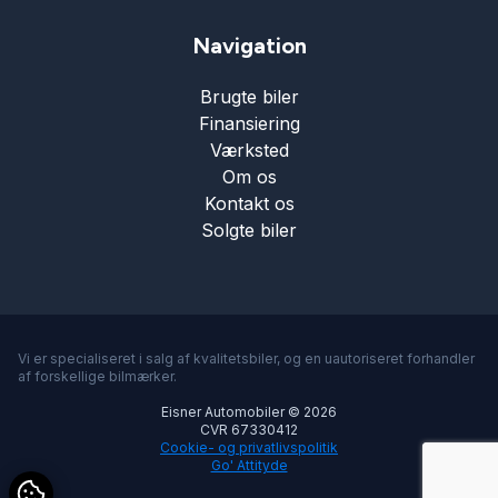
Navigation
Brugte biler
Finansiering
Værksted
Om os
Kontakt os
Solgte biler
Vi er specialiseret i salg af kvalitetsbiler, og en uautoriseret forhandler
af forskellige bilmærker.
Eisner Automobiler © 2026
CVR 67330412
Cookie- og privatlivspolitik
Go' Attityde