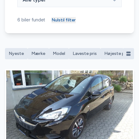
6
biler fundet
Nulstil filter
Nyeste
Mærke
Model
Laveste pris
Højeste pris
M