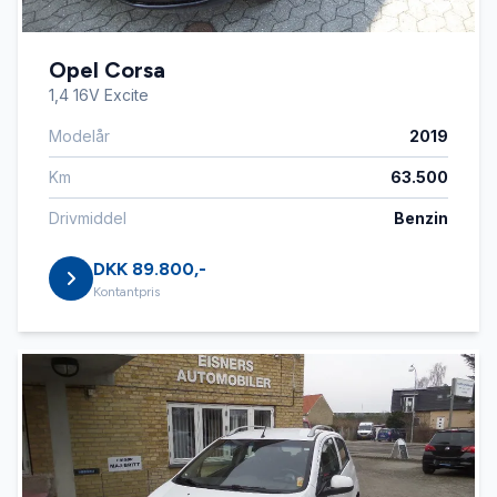
Opel Corsa
1,4 16V Excite
Modelår
2019
Km
63.500
Drivmiddel
Benzin
DKK 89.800,-
Kontantpris