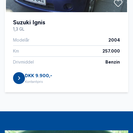
Suzuki Ignis
1,3 GL
Modelår
2004
Km
257.000
Drivmiddel
Benzin
DKK 9.900,-
Kontantpris