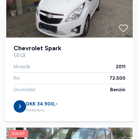
Chevrolet Spark
1,0 LS
Modelår
2011
Km
72.500
Drivmiddel
Benzin
DKK 34.900,-
Kontantpris
SOLGT