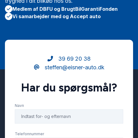
tryghed i dit bilkøb hos os.
Medlem af DBFU og BrugtBilGarantiFonden
Vi samarbejder med og Accept auto
39 69 20 38
steffen@eisner-auto.dk
Har du spørgsmål?
Navn
Telefonnummer